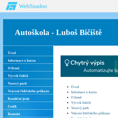
WebSnadno
Autoškola - Luboš B
Úvod
Informace o kurzu
O firmě
Výcvik řidičů
Vozový park
Úvod
Vrácení řidičského průkazu
Informace o kurzu
O firmě
Kondiční jízdy
Výcvik řidičů
Ceník
Vozový park
Vrácení řidičského průkazu
Kontakt