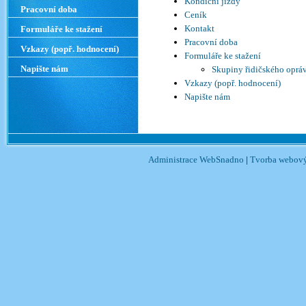
Kondiční jízdy
Pracovní doba
Ceník
Kontakt
Formuláře ke stažení
Pracovní doba
Vzkazy (popř. hodnocení)
Formuláře ke stažení
Napište nám
Skupiny řidičského oprá
Vzkazy (popř. hodnocení)
Napište nám
Administrace WebSnadno
|
Tvorba webový