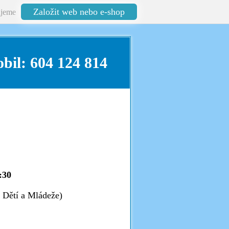
Založit web nebo e-shop
jeme
604 124 814
:30
Dětí a Mládeže)