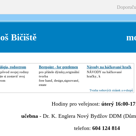
Doporuču
- Luboš Bičiště mobil: 
lógia, rodostrom
Bestpoint - for gentlemen
Návody na háčkované hračk
e pôvod svojej rodiny
pro přátele dýmky,originální
NÁVODY na háčkované
te si zostaviť svoj
tvorba
hračky‚ k
trom
free hand, design,signované,
estate
Tvorba webových stránek a e-shopů
Hodiny pro veřejnost:
úterý 16:00-17
učebna
- Dr. K. Englera Nový Bydžov DDM (Dům 
telefon:
604 124 814