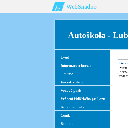
WebSnadno
Autoškola 
Úvod
Genea
Informace o kurzu
Zistit
Nechaj
O firmě
rodos
Výcvik řidičů
Vozový park
Vrácení řidičského průkazu
Kondiční jízdy
Ceník
Kontakt