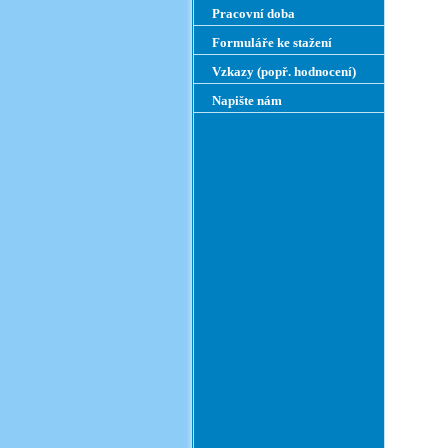
Pracovní doba
Formuláře ke stažení
Vzkazy (popř. hodnocení)
Napište nám