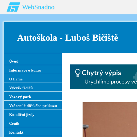
WebSnadno
Autoškola - Luboš B
Úvod
Informace o kurzu
O firmě
Výcvik řidičů
Vozový park
Vrácení řidičského průkazu
Kondiční jízdy
Ceník
Kontakt